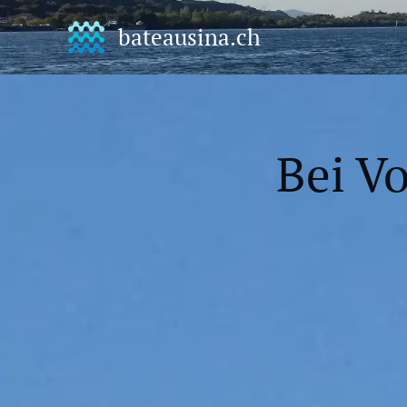
bateausina.ch
Bei V