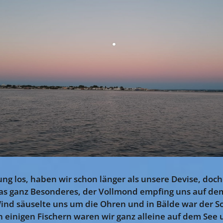
 los, haben wir schon länger als unsere Devise, doc
as ganz Besonderes, der Vollmond empfing uns auf de
ind säuselte uns um die Ohren und in Bälde war der 
 einigen Fischern waren wir ganz alleine auf dem See 