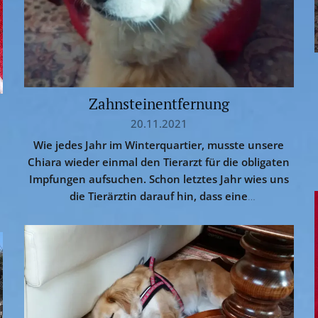
Zahnsteinentfernung
20.11.2021
Wie jedes Jahr im Winterquartier, musste unsere
Chiara wieder einmal den Tierarzt für die obligaten
Impfungen aufsuchen. Schon letztes Jahr wies uns
die Tierärztin darauf hin, dass eine
n
Zahnsteinentfernung in nächster Zeit sinnvoll sein
könnte. Da die Bea und der Paul wenig
Begeisterung für eine Vollnarkose aufbringen
können, versuchten sie...