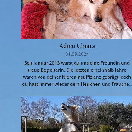
Adieu Chiara
01.09.2024
Seit Januar 2013 warst du uns eine Freundin und
treue Begleiterin. Die letzten eineinhalb Jahre
waren von deiner Niereninsuffizienz geprägt, doch
du hast immer wieder dein Herrchen und Frauche
erfreut, bis du nicht mehr konntest. Wir vermissen
dich, denn dein Platz an unserer Seite bleibt jetzt
leer, auf immer. Als du vor über elf Jahren zu uns...