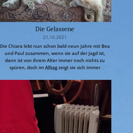
Die Gelassene
21.10.2021
Die Chiara lebt nun schon bald neun Jahre mit Bea
und Paul zusammen, wenn sie auf der Jagd ist,
dann ist von ihrem Alter immer noch nichts zu
spüren, doch im
Alltag
zeigt sie sich immer
gelassener, sie weiss ganz genau, wann die Reise
wieder los- oder wann sie zu Ende geht, einzig die
unsäglich
kranken Jäger
, die...