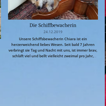
Die Schiffbewacherin
24.12.2019
Unsere Schiffsbewacherin Chiara ist ein
herzerweichend liebes Wesen. Seit bald 7 Jahren
verbringt sie Tag und Nacht mit uns, ist immer brav,
schläft viel und bellt vielleicht zweimal pro Jahr,
wenn eine fremde Person überraschend in unser
Leben tritt 😎. Einzig, wenn sie auf die Jagd geht
(und das tut sie jeden Tag 🙄), dann drehen ihr
die...