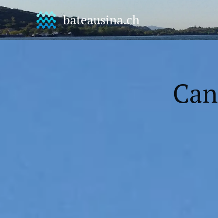
bateausina.ch
Can