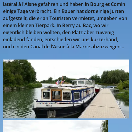
latéral à l'Aisne gefahren und haben in Bourg et Comin
einige Tage verbracht. Ein Bauer hat dort einige Jurten
aufgestellt, die er an Touristen vermietet, umgeben von
einem kleinen Tierpark. In Berry au Bac, wo wir
eigentlich bleiben wollten, den Platz aber zuwenig
einladend fanden, entschieden wir uns kurzerhand,
noch in den Canal de l'Aisne à la Marne abzuzweigen...