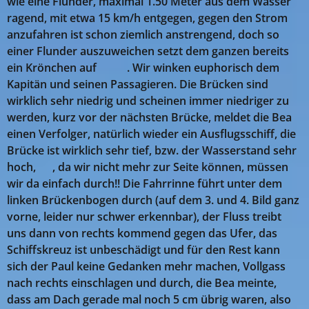
wie eine Flunder, maximal 1.50 Meter aus dem Wasser
ragend, mit etwa 15 km/h entgegen, gegen den Strom
anzufahren ist schon ziemlich anstrengend, doch so
einer Flunder auszuweichen setzt dem ganzen bereits
ein Krönchen auf 😉😵. Wir winken euphorisch dem
Kapitän und seinen Passagieren. Die Brücken sind
wirklich sehr niedrig und scheinen immer niedriger zu
werden, kurz vor der nächsten Brücke, meldet die Bea
einen Verfolger, natürlich wieder ein Ausflugsschiff, die
Brücke ist wirklich sehr tief, bzw. der Wasserstand sehr
hoch, 🤣, da wir nicht mehr zur Seite können, müssen
wir da einfach durch!! Die Fahrrinne führt unter dem
linken Brückenbogen durch (auf dem 3. und 4. Bild ganz
vorne, leider nur schwer erkennbar), der Fluss treibt
uns dann von rechts kommend gegen das Ufer, das
Schiffskreuz ist unbeschädigt und für den Rest kann
sich der Paul keine Gedanken mehr machen, Vollgass
nach rechts einschlagen und durch, die Bea meinte,
dass am Dach gerade mal noch 5 cm übrig waren, also