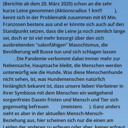
(Berichte ab dem 20. März 2020) schon an die sehr
kurze Leine genommen (Aktionsradius 1 km!!! 🤬🤬),
kennt sich in der Problematik zusammen mit 65 Mio.
Franzosen bestens aus und er könnte sich auch auf den
Standpunkt setzen, dass die Leine ja noch ziemlich lange
sei, doch er ist viel mehr besorgt über den sich
ausbreitenden "salonfähigen" Masochismus, die
Bevölkerung will Busse tun und sich schlagen lassen 😥
🤔😡. Die Pandemie verkommt dabei immer mehr zur
Nebensache, Hauptsache bleibt, die Menschen werden
unterwürfig wie die Hunde. Was diese Menschenhunde
nicht sehen, ist, was Hundemenschen natürlich
hinlänglich bekannt ist, dass unsere lieben Vierbeiner in
ihrer Symbiose mit dem Menschen ein weitgehend
sorgenfreies Dasein fristen und Mensch und Tier sich
gegenseitig befreuen 🙂💝(meistens 😉). Ganz anders
sieht es aber in der aktuellen Mensch-Mensch-
Beziehung aus, hier scheinen sich nur die einen am
Leiden der anderen zu erfeuen oder aber, keiner erfreut