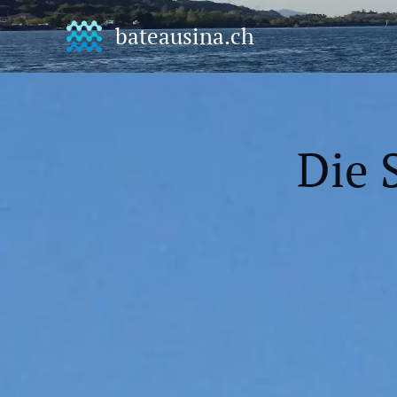
bateausina.ch
Die 