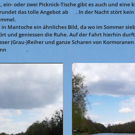
t, ein- oder zwei Picknick-Tische gibt es auch und eine k
ndet das tolle Angebot ab 😉. In der Nacht stört kein 
himmel.
s in Mantoche ein ähnliches Bild, da wo im Sommer sieb
ört und geniessen die Ruhe. Auf der Fahrt hierhin durft
sser (Grau-)Reiher und ganze Scharen von Kormoranen
kann 😍💖💝.