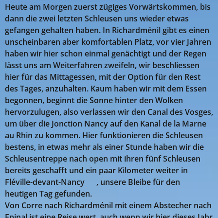
Heute am Morgen zuerst zügiges Vorwärtskommen, bis
dann die zwei letzten Schleusen uns wieder etwas
gefangen gehalten haben. In Richardménil gibt es einen
unscheinbaren aber komfortablen Platz, vor vier Jahren
haben wir hier schon einmal genächtigt und der Regen
lässt uns am Weiterfahren zweifeln, wir beschliessen
hier für das Mittagessen, mit der Option für den Rest
des Tages, anzuhalten. Kaum haben wir mit dem Essen
begonnen, beginnt die Sonne hinter den Wolken
hervorzulugen, also verlassen wir den Canal des Vosges,
um über die Jonction Nancy auf den Kanal de la Marne
au Rhin zu kommen. Hier funktionieren die Schleusen
bestens, in etwas mehr als einer Stunde haben wir die
Schleusentreppe nach open mit ihren fünf Schleusen
bereits geschafft und ein paar Kilometer weiter in
Fléville-devant-Nancy 😉, unsere Bleibe für den
heutigen Tag gefunden.
Von Corre nach Richardménil mit einem Abstecher nach
Epinal ist eine Reise wert, auch wenn wir hier dieses Jahr