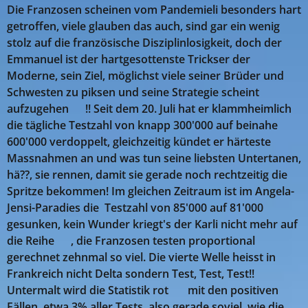
Die Franzosen scheinen vom Pandemieli besonders hart
getroffen, viele glauben das auch, sind gar ein wenig
stolz auf die französische Disziplinlosigkeit, doch der
Emmanuel ist der hartgesottenste Trickser der
Moderne, sein Ziel, möglichst viele seiner Brüder und
Schwesten zu piksen und seine Strategie scheint
aufzugehen 🤬!! Seit dem 20. Juli hat er klammheimlich
die tägliche Testzahl von knapp 300'000 auf beinahe
600'000 verdoppelt, gleichzeitig kündet er härteste
Massnahmen an und was tun seine liebsten Untertanen,
hä??, sie rennen, damit sie gerade noch rechtzeitig die
Spritze bekommen! Im gleichen Zeitraum ist im Angela-
Jensi-Paradies die Testzahl von 85'000 auf 81'000
gesunken, kein Wunder kriegt's der Karli nicht mehr auf
die Reihe 🤣, die Franzosen testen proportional
gerechnet zehnmal so viel. Die vierte Welle heisst in
Frankreich nicht Delta sondern Test, Test, Test!!
Untermalt wird die Statistik rot 😉 mit den positiven
Fällen, etwa 3% aller Tests, also gerade soviel, wie die