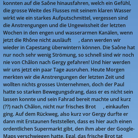
konnten auf die Saône hinausfahren, welch ein Gefühl,
die grosse Weite des Flusses mit seinem klaren Wasser
wirkt wie ein starkes Aufputschmittel, vergessen sind
die Anstrengungen und die Ungewissheit der letzten
Wochen in den engen und wasserarmen Kanälen, wenn
jetzt die Rhône nicht ausläuft 🤣, dann werden wir
wieder in Capestang überwintern können. Die Saône hat
nur noch sehr wenig Strömung, so schnell sind wir noch
nie von Châlon nach Gergy gefahren! Und hier werden
wir uns jetzt ein paar Tage ausruhen. Heute Morgen
merkten wir die Anstrengungen der letzten Zeit und
wollten nichts grosses Unternehmen, doch der Paul
hatte so starken Bewegungsdrang, dass er es nicht sein
lassen konnte und sein Fahrad bereit machte und kurz
(??) nach Châlon, nicht nur frisches Brot 😉, einkaufen
ging. Auf dem Rückweg, also kurz vor Gergy durfte er
dann mit Erstaunen feststellen, dass es hier auch einen
ordentlichen Supermarkt gibt, den ihm aber der Google-
Maps verschwiegen hatte. Egal, das frische Brot tat