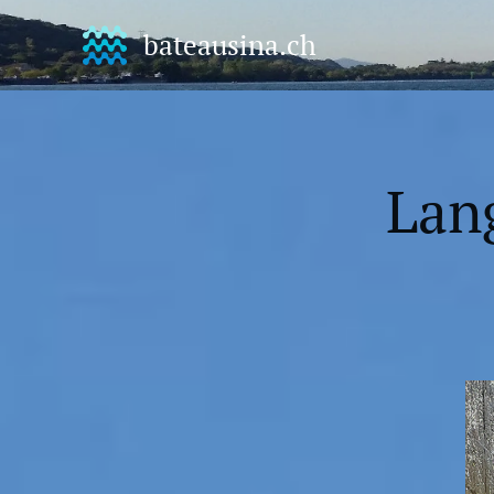
bateausina.ch
Lang