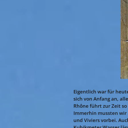
Eigentlich war für heut
sich von Anfang an, all
Rhône führt zur Zeit s
Immerhin mussten wir a
und Viviers vorbei. Auc
Kubikmeter Wasser läss