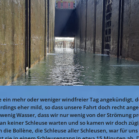
e ein mehr oder weniger windfreier Tag angekündigt, do
erdings eher mild, so dass unsere Fahrt doch recht ange
o wenig Wasser, dass wir nur wenig von der Strömung pr
n keiner Schleuse warten und so kamen wir doch zügig
h die Bollène, die Schleuse aller Schleusen, war für uns
t sie in einem Schleusengang in etwa 15 Minuten ab. D