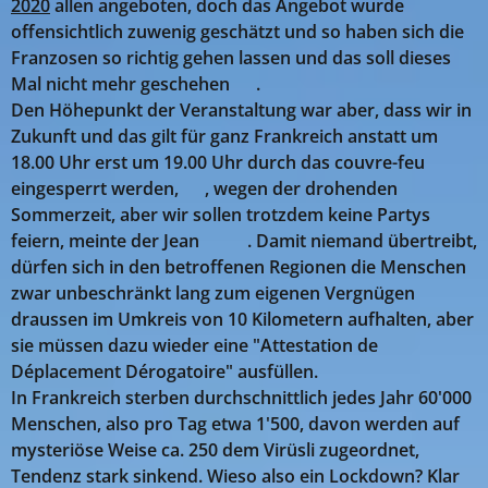
2020
allen angeboten, doch das Angebot wurde
offensichtlich zuwenig geschätzt und so haben sich die
Franzosen so richtig gehen lassen und das soll dieses
Mal nicht mehr geschehen 🤣.
Den Höhepunkt der Veranstaltung war aber, dass wir in
Zukunft und das gilt für ganz Frankreich anstatt um
18.00 Uhr erst um 19.00 Uhr durch das couvre-feu
eingesperrt werden, 😉, wegen der drohenden
Sommerzeit, aber wir sollen trotzdem keine Partys
feiern, meinte der Jean 🤣🤣. Damit niemand übertreibt,
dürfen sich in den betroffenen Regionen die Menschen
zwar unbeschränkt lang zum eigenen Vergnügen
draussen im Umkreis von 10 Kilometern aufhalten, aber
sie müssen dazu wieder eine "Attestation de
Déplacement Dérogatoire" ausfüllen.
In Frankreich sterben durchschnittlich jedes Jahr 60'000
Menschen, also pro Tag etwa 1'500, davon werden auf
mysteriöse Weise ca. 250 dem Virüsli zugeordnet,
Tendenz stark sinkend. Wieso also ein Lockdown? Klar