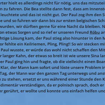
er hielt es allerdings nicht für nötig, uns das mitzute
 zu fahren. Die Bea stellte dann fest, dass am Innens
euchtete und das ist nicht gut. Der Paul zog ihm den S
 und so fuhren wir dann bis zur ersten belgischen Sch
urden, wir dürften gerne für eine Nacht da bleiben. 
on etwas Sorgen und so rief er unseren Freund
Röbu
an
htige Lösung kam, der Paul stieg also hinunter in de
r fehlte ein Keilriemen, Pling, Pling!! So wir stecken m
aul wusste, er würde das wohl nicht schaffen den Mitt
 langer Kahn, der etwas so breit ist wie unsere Sina la
er Paul ging hin und fragte, ob die vielleicht einen B
 Klar, der Mann kam sofort und löste unsere Problem i
r Tag, der Mann war den ganzen Tag unterwegs und ans
e zu stehen, ersetzt er uns während einer Stunde den 
udimentär verständigen, da er polnisch sprach, doch er
r gerührt, er wollte und konnte uns einfach helfen und