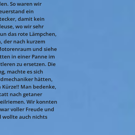
ilen. So waren wir
teuerstand ein
tecker, damit kein
leuse, wo wir sehr
Nun das rote Lämpchen,
, der nach kurzem
n Motorenraum und siehe
itten in einer Panne im
leren zu ersetzen. Die
ng, machte es sich
oardmechaniker hätten,
n Kürze!! Man bedenke,
tatt nach getaner
Keilriemen. Wir konnten
 war voller Freude und
 wollte auch nichts