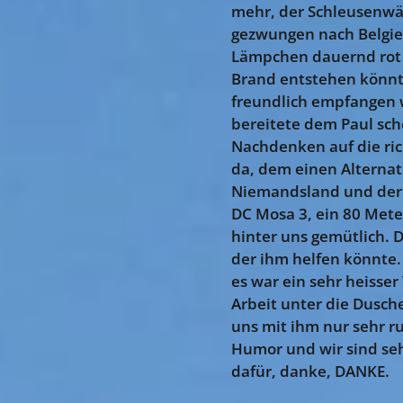
mehr, der Schleusenwärt
gezwungen nach Belgien
Lämpchen dauernd rot l
Brand entstehen könnte
freundlich empfangen w
bereitete dem Paul sch
Nachdenken auf die ric
da, dem einen Alternato
Niemandsland und der P
DC Mosa 3, ein 80 Meter
hinter uns gemütlich. D
der ihm helfen könnte.
es war ein sehr heisse
Arbeit unter die Dusch
uns mit ihm nur sehr r
Humor und wir sind seh
dafür, danke, DANKE.