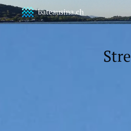
bateausina.ch
Stre