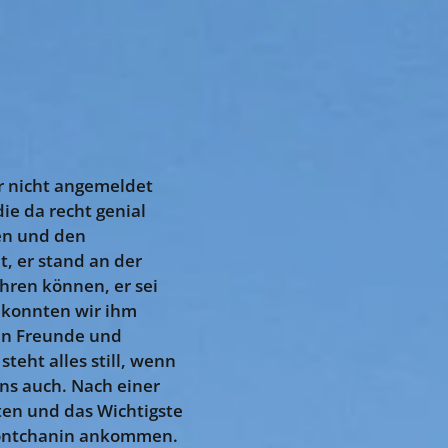
ir nicht angemeldet
ie da recht genial
en und den
, er stand an der
hren können, er sei
h konnten wir ihm
ten Freunde und
eht alles still, wenn
uns auch. Nach einer
en und das Wichtigste
 Montchanin ankommen.