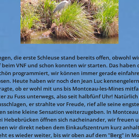
ngen, die erste Schleuse stand bereits offen, obwohl w
f beim VNF und schon konnten wir starten. Das haben d
 schön programmiert, wir können immer gerade einfahr
sen. Heute haben wir noch den Jean Luc kennengelernt
ragte, ob er wohl mit uns bis Montceau-les-Mines mitfa
er zu Fuss unterwegs, also seit halbfünf Uhr! Natürlic
schlagen, er strahlte vor Freude, rief alle seine engs
 seine kleine Sensation weiterzugeben. In Montceau st
rei Hebebrücken öffnen sich nacheinander, wir freuen 
nen wir direkt neben dem Einkaufszentrum kurz anhalt
eht es wieder weiter, bis wir oben auf dem "Berg" in