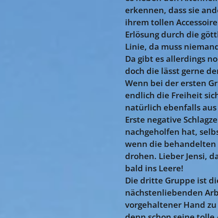
erkennen, dass sie and
ihrem tollen Accessoir
Erlösung durch die gött
Linie, da muss nieman
Da gibt es allerdings n
doch die lässt gerne de
Wenn bei der ersten G
endlich die Freiheit s
natürlich ebenfalls au
Erste negative Schlagz
nachgeholfen hat, selb
wenn die behandelten 
drohen. Lieber Jensi, 
bald ins Leere!
Die dritte Gruppe ist d
nächstenliebenden Arbe
vorgehaltener Hand zu s
denn schon seine tolle 