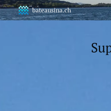
bateausina.ch
Sup