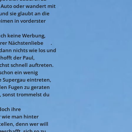
m Auto oder wandert mit
nd sie glaubt an die
eimen in vorderster
 auch keine Werbung,
urer Nächstenliebe 😉.
ann nichts wie los und
hofft der Paul,
hst schnell auftreten.
 schon ein wenig
e Supergau eintreten,
den Fugen zu geraten
, sonst trommelst du
doch ihre
r wie man hinter
tellen, denn wer will
eschafft, sich so zu