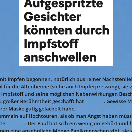
it Impfen begonnen, natürlich aus reiner Nächstenlieb
l für die Altenheime (
siehe auch Impferpressung
), sie
 Impfstoff und seine möglichen Nebenwirkungen Besche
 zu großer Berühmtheit geschafft hat 😎💝😥. Gewisse
ihrer Maske gütig gelächelt habe.
mmeln auf Hochtouren, als ob man Angst haben müsst
te 🤣🤣🤣. Der Paul hat sich ein wenig umgehört und
en eine ansehnliche Menge Panikmenschen gibt, sie g