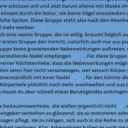
ere schützen will und sitzt darum alleine mit Maske i
e einsam durch die Natur, um keine Vögel anzustecken u
liche Spritze. Diese Gruppe steht also nach den Altenh
d mehr werben 🤔😥.
och eine zweite Gruppe, die ist willig, braucht folglich
r ersten Gruppe den Vortritt, natürlich auch nur aus p
ruppe keine gravierenden Nebenwirkungen auftreten, d
icherstellende Nadel empfangen 😎😇. Für diese Gruppe 
s reiner Nächstenliebe, dass die Nebenwirkungen möglic
eilen seien hier nicht verschwiegen, wer seinem Körper
stverständlich mit einer Nadel 🤣🤣, für den könnte di
Körperteile plötzlich noch mehr anschwellen und aus 
da musst du aber schnell etwas Beruhigendes anbringen
ie bedauernswerteste, die wollen (eigentlich) nicht 😉, 
itgeber verstehen es glänzend, sie zu motivieren ode
agen pflegt, sie zu nötigen, sich auch in die Reihe zu s
Arbeit verlieren. Klar, Arbeinehmer haben es noch nie g