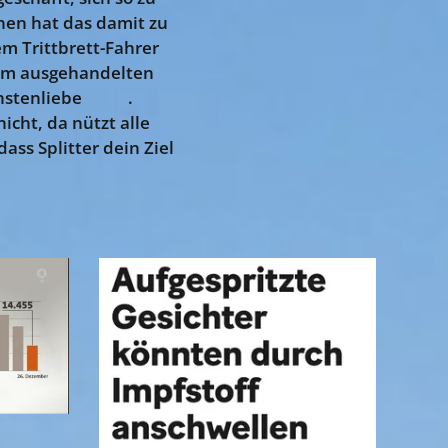
nen hat das damit zu
em Trittbrett-Fahrer
vom ausgehandelten
chstenliebe 🤣😫.
icht, da nützt alle
ass Splitter dein Ziel